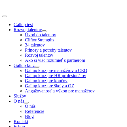
Skip
to
content
Toggle
Navigation
Gallup test
Rozvoj talentov
Úvod do talentov
CliftonStrengths
34 talentov
Prínosy a potreby talentov
Rozvoj talentov
Ako si viac rozumieť s partnerom
Gallup kurz
Gallup kurz pre manažérov a CEO
Gallup kurz pre HR profesionálov
Gallup kurz pre koučov
Gallup kurz pre školy a OZ
Angažovanosť a výkon pre manažérov
Služby
O nás
O nás
Referencie
Blog
Kontakt
Eshop