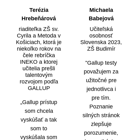
Terézia
Michaela
Hrebeňárová
Babejová
riaditeľka ZŠ sv.
Učiteľská
Cyrila a Metoda v
osobnosť
Košiciach, ktorá je
Slovenska 2023,
niekoľko rokov na
ZŠ Budimír
čele rebríčka
INEKO a ktorej
”Gallup testy
učitelia prešli
považujem za
talentovým
užitočné pre
rozvojom podľa
GALLUP
jednotlivca i
pre tím.
„Gallup prístup
Poznanie
som chcela
silných stránok
vyskúšať a tak
zlepšuje
som to
porozumenie,
vyskúšala som