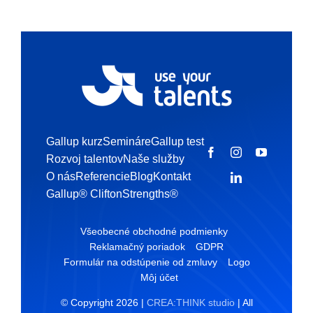
Gallup kurz
Semináre
Gallup test
Rozvoj talentov
Naše služby
O nás
Referencie
Blog
Kontakt
Gallup® CliftonStrengths®
Všeobecné obchodné podmienky
Reklamačný poriadok
GDPR
Formulár na odstúpenie od zmluvy
Logo
Môj účet
© Copyright 2026 |
CREA:THINK studio
| All