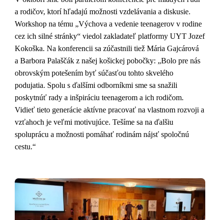
a rodičov, ktorí hľadajú možnosti vzdelávania a diskusie.
Workshop na tému „Výchova a vedenie teenagerov v rodine
cez ich silné stránky“ viedol zakladateľ platformy UYT Jozef
Kokoška. Na konferencii sa zúčastnili tiež Mária Gajcárová
a Barbora Palaščák z našej košickej pobočky: „Bolo pre nás
obrovským potešením byť súčasťou tohto skvelého
podujatia. Spolu s ďalšími odborníkmi sme sa snažili
poskytnúť rady a inšpiráciu teenagerom a ich rodičom.
Vidieť tieto generácie aktívne pracovať na vlastnom rozvoji a
vzťahoch je veľmi motivujúce. Tešíme sa na ďalšiu
spoluprácu a možnosti pomáhať rodinám nájsť spoločnú
cestu.“