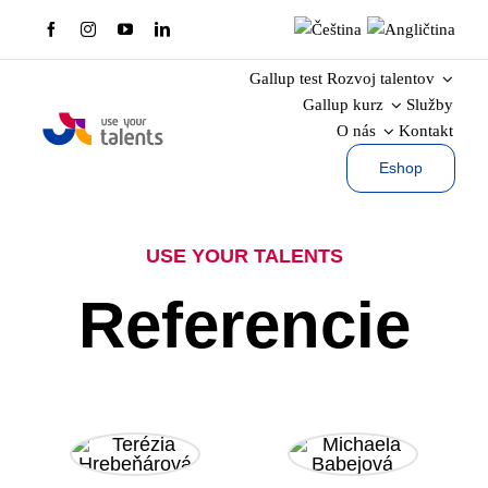
Skip
to
content
Gallup test
Rozvoj talentov
Gallup kurz
Služby
O nás
Kontakt
Eshop
USE YOUR TALENTS
Referencie