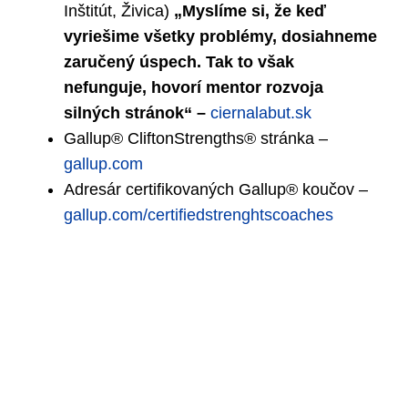
Inštitút, Živica)
„Myslíme si, že keď
vyriešime všetky problémy, dosiahneme
zaručený úspech. Tak to však
nefunguje, hovorí mentor rozvoja
silných stránok“ –
ciernalabut.sk
Gallup® CliftonStrengths® stránka –
gallup.com
Adresár certifikovaných Gallup® koučov –
gallup.com/certifiedstrenghtscoaches