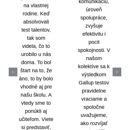
komunikáciu,
na vlastnej
úroveň
rodine. Keď
spolupráce,
absolvovali
zvyšuje
test talentov,
efektivitu i
tak som
pocit
videla, čo to
spokojnosti. V
urobilo u nás
našom
doma. To bol
kolektíve sa k
štart na to, že
výsledkom
áno, to by bolo
Gallup testov
vhodné aj pre
pravidelne
našu školu. A
vraciame a
vtedy sme to
spoločne
ponúkli aj
uvažujeme,
učiteľom. Viete
ako rozvíjať
si predstaviť,