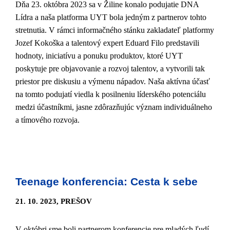
Dňa 23. októbra 2023 sa v Žiline konalo podujatie DNA
Lídra a naša platforma UYT bola jedným z partnerov tohto
stretnutia. V rámci informačného stánku zakladateľ platformy
Jozef Kokoška a talentový expert Eduard Filo predstavili
hodnoty, iniciatívu a ponuku produktov, ktoré UYT
poskytuje pre objavovanie a rozvoj talentov, a vytvorili tak
priestor pre diskusiu a výmenu nápadov. Naša aktívna účasť
na tomto podujatí viedla k posilneniu líderského potenciálu
medzi účastníkmi, jasne zdôrazňujúc význam individuálneho
a tímového rozvoja.
Teenage konferencia: Cesta k sebe
21. 10. 2023, PREŠOV
V októbri sme boli partnerom konferencie pre mladých ľudí