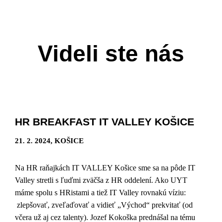
Videli ste nás
HR BREAKFAST IT VALLEY KOŠICE
21. 2. 2024, KOŠICE
Na HR raňajkách IT VALLEY Košice sme sa na pôde IT
Valley stretli s ľuďmi zväčša z HR oddelení. Ako UYT
máme spolu s HRistami a tiež IT Valley rovnakú víziu:
zlepšovať, zveľaďovať a vidieť „Východ“ prekvitať (od
včera už aj cez talenty). Jozef Kokoška prednášal na tému