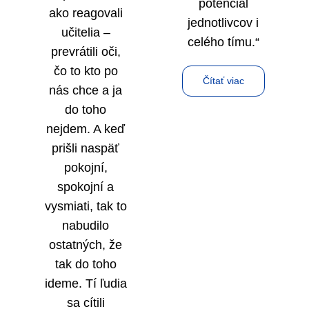
potenciál
ako reagovali
jednotlivcov i
učitelia –
celého tímu.“
prevrátili oči,
čo to kto po
Čítať viac
nás chce a ja
do toho
nejdem. A keď
prišli naspäť
pokojní,
spokojní a
vysmiati, tak to
nabudilo
ostatných, že
tak do toho
ideme. Tí ľudia
sa cítili