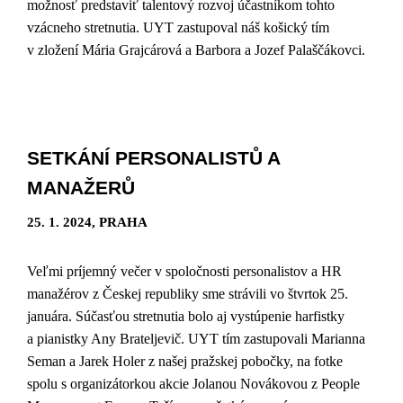
možnosť predstaviť talentový rozvoj účastníkom tohto
vzácneho stretnutia. UYT zastupoval náš košický tím
v zložení Mária Grajcárová a Barbora a Jozef Palaščákovci.
SETKÁNÍ PERSONALISTŮ A
MANAŽERŮ
25. 1. 2024, PRAHA
Veľmi príjemný večer v spoločnosti personalistov a HR
manažérov z Českej republiky sme strávili vo štvrtok 25.
januára. Súčasťou stretnutia bolo aj vystúpenie harfistky
a pianistky Any Brateljevič. UYT tím zastupovali Marianna
Seman a Jarek Holer z našej pražskej pobočky, na fotke
spolu s organizátorkou akcie Jolanou Novákovou z People