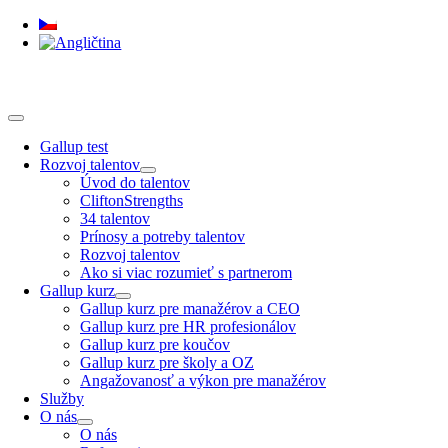
Skip
to
content
Toggle
Navigation
Gallup test
Rozvoj talentov
Úvod do talentov
CliftonStrengths
34 talentov
Prínosy a potreby talentov
Rozvoj talentov
Ako si viac rozumieť s partnerom
Gallup kurz
Gallup kurz pre manažérov a CEO
Gallup kurz pre HR profesionálov
Gallup kurz pre koučov
Gallup kurz pre školy a OZ
Angažovanosť a výkon pre manažérov
Služby
O nás
O nás