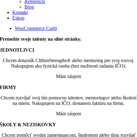
Referencie
Blog
Kontakt
Eshop
WooCommerce Cart
0
Premeňte svoje talenty na silné stránky.
JEDNOTLIVCI
Chcem dotazník CliftonStrengths® alebo mentoring pre svoj rozvoj.
Nakupujem ako fyzická osoba (bez možnosti zadania IČO).
Mám záujem
FIRMY
Chcem rozvíjať svoj tím pomocou talentov, mentoringov alebo školení
na mieru. Nakupujem na IČO, dostanem faktúru na firmu.
Mám záujem
ŠKOLY & NEZISKOVKY
Chcem pomôcť svojim zamestnancom, študentom alebo tímu rozvíjať