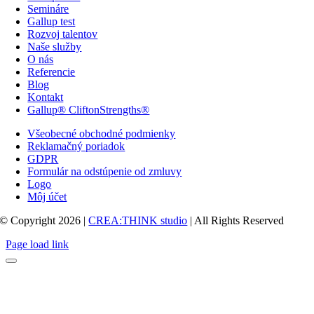
Semináre
Gallup test
Rozvoj talentov
Naše služby
O nás
Referencie
Blog
Kontakt
Gallup® CliftonStrengths®
Všeobecné obchodné podmienky
Reklamačný poriadok
GDPR
Formulár na odstúpenie od zmluvy
Logo
Môj účet
© Copyright 2026 |
CREA:THINK studio
| All Rights Reserved
Page load link