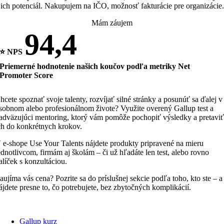
ich potenciál. Nakupujem na IČO, možnosť fakturácie pre organizácie.
Mám záujem
94,4
⭐ NPS
Priemerné hodnotenie našich koučov podľa metriky Net
Promoter Score
hcete spoznať svoje talenty, rozvíjať silné stránky a posunúť sa ďalej v
sobnom alebo profesionálnom živote? Využite overený Gallup test a
adväzujúci mentoring, ktorý vám pomôže pochopiť výsledky a pretavi
ch do konkrétnych krokov.
 e-shope Use Your Talents nájdete produkty pripravené na mieru
ednotlivcom, firmám aj školám – či už hľadáte len test, alebo rovno
alíček s konzultáciou.
aujíma vás cena? Pozrite sa do príslušnej sekcie podľa toho, kto ste – a
ájdete presne to, čo potrebujete, bez zbytočných komplikácií.
Gallup kurz