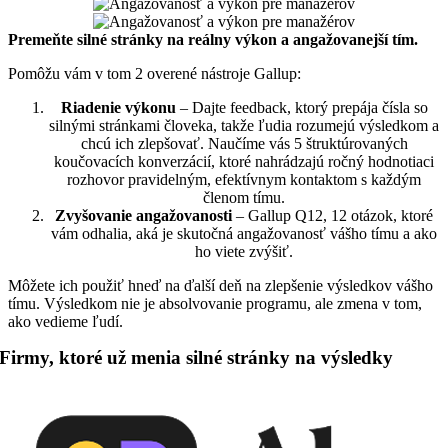
Premeňte silné stránky na reálny výkon a angažovanejší tím.
Pomôžu vám v tom 2 overené nástroje Gallup:
Riadenie výkonu
– Dajte feedback, ktorý prepája čísla so
silnými stránkami človeka, takže ľudia rozumejú výsledkom a
chcú ich zlepšovať. Naučíme vás 5 štruktúrovaných
koučovacích konverzácií, ktoré nahrádzajú ročný hodnotiaci
rozhovor pravidelným, efektívnym kontaktom s každým
členom tímu.
Zvyšovanie angažovanosti
– Gallup Q12, 12 otázok, ktoré
vám odhalia, aká je skutočná angažovanosť vášho tímu a ako
ho viete zvýšiť.
Môžete ich použiť hneď na ďalší deň na zlepšenie výsledkov vášho
tímu. Výsledkom nie je absolvovanie programu, ale zmena v tom,
ako vedieme ľudí.
Firmy, ktoré už menia silné stránky na výsledky