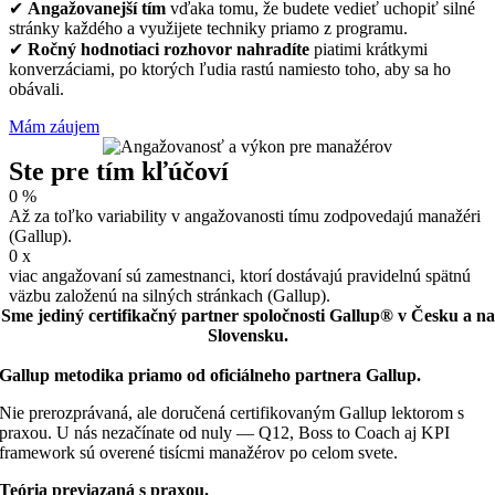
✔
Angažovanejší tím
vďaka tomu, že budete vedieť uchopiť silné
stránky každého a využijete techniky priamo z programu.
✔
Ročný
hodnotiaci rozhovor
nahradíte
piatimi krátkymi
konverzáciami, po ktorých ľudia rastú namiesto toho, aby sa ho
obávali.
Mám záujem
Ste pre tím kľúčoví
0
%
Až za toľko variability v angažovanosti tímu zodpovedajú manažéri
(Gallup).
0
x
viac angažovaní sú zamestnanci, ktorí dostávajú pravidelnú spätnú
väzbu založenú na silných stránkach (Gallup).
Sme jediný certifikačný partner spoločnosti Gallup® v Česku a na
Slovensku.
Gallup metodika priamo od oficiálneho partnera Gallup.
Nie prerozprávaná, ale doručená certifikovaným Gallup lektorom s
praxou. U nás nezačínate od nuly — Q12, Boss to Coach aj KPI
framework sú overené tisícmi manažérov po celom svete.
Teória previazaná s praxou.