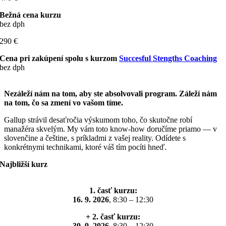
Bežná cena kurzu
bez dph
290 €
Cena pri zakúpení spolu s kurzom
Succesful Stengths Coaching
bez dph
Nezáleží nám na tom, aby ste absolvovali program. Záleží nám
na tom, čo sa zmení vo vašom tíme.
Gallup strávil desaťročia výskumom toho, čo skutočne robí
manažéra skvelým. My vám toto know-how doručíme priamo — v
slovenčine a češtine, s príkladmi z vašej reality. Odídete s
konkrétnymi technikami, ktoré váš tím pocíti hneď.
Najbližší kurz
1. časť kurzu:
16. 9. 2026
, 8:30 – 12:30
+ 2. časť kurzu:
30. 9. 2026,
8:30 – 12:30