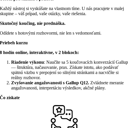
Každý nástroj si vyskúšate na vlastnom tíme. U nás pracujete v malej
skupine – váš prípad, vaše otázky, vaše riešenia.
Skutočný koučing, nie prednáška.
Odídete s hotovými rozhovormi, nie len s vedomosťami.
Priebeh kurzu
8 hodín online, interaktívne, v 2 blokoch:
Riadenie výkonu
: Naučíte sa 5 koučovacích konverzácií Gallu
— štruktúra, načasovanie, prax. Získate istotu, ako podávať
spätnú väzbu v prepojení so silnými stránkami a nacvičíte si
reálny rozhovor.
Zvyšovanie angažovanosti s Gallup Q12.
Zvládnete meranie
angažovanosti, interpretáciu výsledkov, akčné plány.
Čo získate