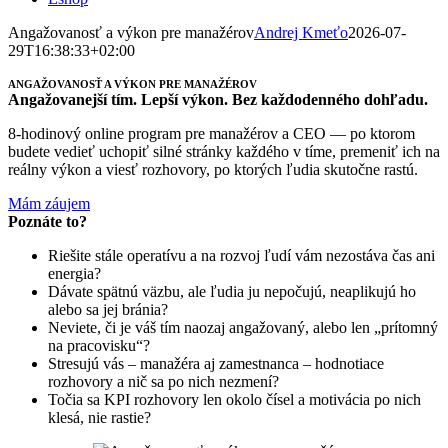
Angažovanosť a výkon pre manažérov
Andrej Kmeťo
2026-07-
29T16:38:33+02:00
ANGAŽOVANOSŤ A VÝKON PRE MANAŽÉROV
Angažovanejší tím. Lepší výkon. Bez každodenného dohľadu.
8-hodinový online program pre manažérov a CEO — po ktorom
budete vedieť uchopiť silné stránky každého v tíme, premeniť ich na
reálny výkon a viesť rozhovory, po ktorých ľudia skutočne rastú.
Mám záujem
Poznáte to?
Riešite stále operatívu a na rozvoj ľudí vám nezostáva čas ani
energia?
Dávate spätnú väzbu, ale ľudia ju nepočujú, neaplikujú ho
alebo sa jej bránia?
Neviete, či je váš tím naozaj angažovaný, alebo len „prítomný
na pracovisku“?
Stresujú vás – manažéra aj zamestnanca – hodnotiace
rozhovory a nič sa po nich nezmení?
Točia sa KPI rozhovory len okolo čísel a motivácia po nich
klesá, nie rastie?