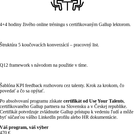
4+4 hodiny živého online tréningu s certifikovaným Gallup lektorom.
Štruktúra 5 koučovacích konverzácií – pracovný list.
Q12 framework s návodom na použitie v tíme.
Šablóna KPI feedback rozhovoru cez talenty. Krok za krokom, čo
povedať a čo sa opýtať.
Po absolvovaní programu získate
certifikát od Use Your Talents
,
certifikovaného Gallup partnera na Slovensku a v Českej republike.
Certifikát potvrdzuje zvládnutie Gallup prístupu k vedeniu ľudí a môže
byť súčasťou vášho LinkedIn profilu alebo HR dokumentácie.
Váš program, váš výber
470 €