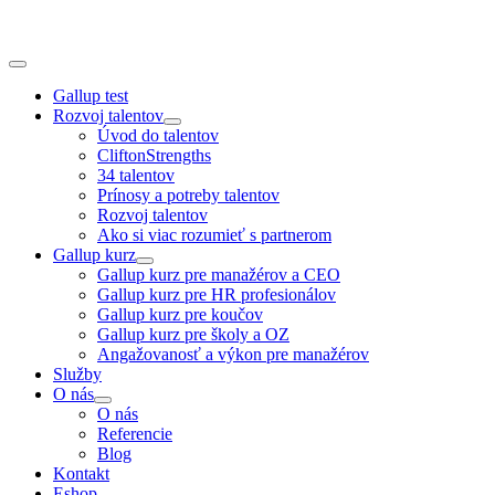
Skip
to
content
Toggle
Navigation
Gallup test
Rozvoj talentov
Úvod do talentov
CliftonStrengths
34 talentov
Prínosy a potreby talentov
Rozvoj talentov
Ako si viac rozumieť s partnerom
Gallup kurz
Gallup kurz pre manažérov a CEO
Gallup kurz pre HR profesionálov
Gallup kurz pre koučov
Gallup kurz pre školy a OZ
Angažovanosť a výkon pre manažérov
Služby
O nás
O nás
Referencie
Blog
Kontakt
Eshop