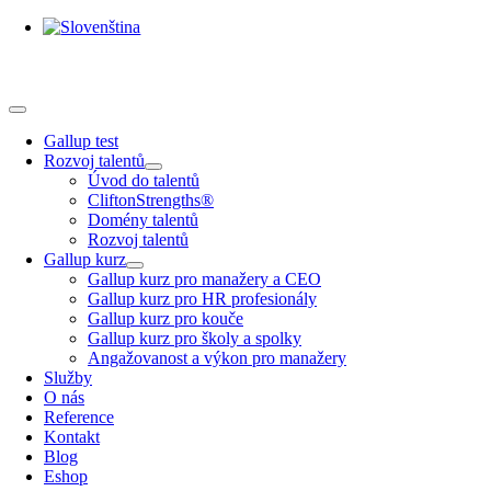
Skip
to
content
Toggle
Navigation
Gallup test
Rozvoj talentů
Úvod do talentů
CliftonStrengths®
Domény talentů
Rozvoj talentů
Gallup kurz
Gallup kurz pro manažery a CEO
Gallup kurz pro HR profesionály
Gallup kurz pro kouče
Gallup kurz pro školy a spolky
Angažovanost a výkon pro manažery
Služby
O nás
Reference
Kontakt
Blog
Eshop