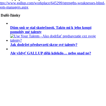
ttps://www.gallup.com/workplace/645299/strengths-weaknesses-blind-
pots-managers.aspx
Další články
Dům snů se stal skutečností. Takto mi k jeho koupi
pomohly mé talenty
Jak dodržet předsevzetí skrze své talenty?
Ale vždyť GALLUP dělá kdekdo… nebo snad ne?