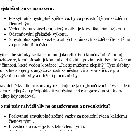
ejslabší stránky manažerů:
Poskytnutí smysluplné zpětné vazby za poslední týden každému
členovi týmu.
Vedení týmu způsobem, který motivuje k vynikajícímu výkonu.
Odstraňování překážek výkonu.
Smysluplná zpětná vazba o silných stránkách každého člena týmu
za poslední tři měsíce.
yto slabé stránky se dají shrnout jako efektivní koučování. Zahrnují
ozhovory, které přesahují komunikaci faktů a povinností. Jsou to všech
y činnosti, které vedou k otázce: „Jak se můžeme zlepšit?“ Tyto slabiny
sou silně spojeny s angažovaností zaměstnanců a jsou klíčové pro
výšení produktivity a udržení pracovní síly.
ravidelné kvalitní rozhovory označujeme jako „koučovací návyk“. Je t
eden z nejlepších předpokladů zaměstnanecké angažovanosti, který
allup kdy studoval.
o má tedy největší vliv na angažovanost a produktivitu?
Poskytnutí smysluplné zpětné vazby za poslední týden každému
členovi týmu.
Investice do rozvoje každého člena týmu.