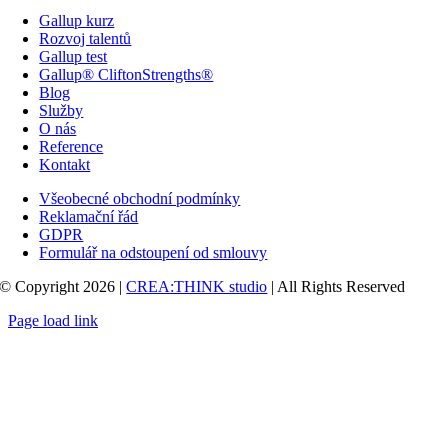
Gallup kurz
Rozvoj talentů
Gallup test
Gallup® CliftonStrengths®
Blog
Služby
O nás
Reference
Kontakt
Všeobecné obchodní podmínky
Reklamační řád
GDPR
Formulář na odstoupení od smlouvy
© Copyright 2026 |
CREA:THINK studio
| All Rights Reserved
Page load link