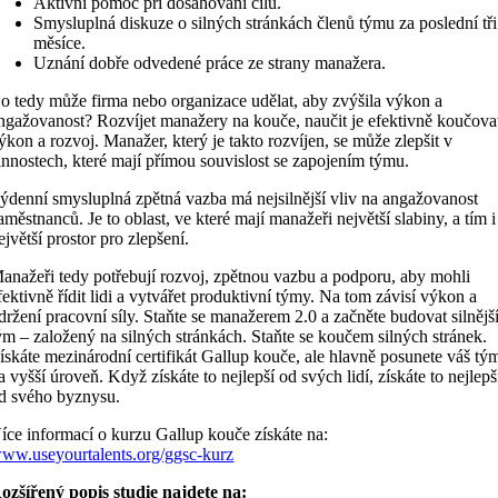
Aktivní pomoc při dosahování cílů.
Smysluplná diskuze o silných stránkách členů týmu za poslední tři
měsíce.
Uznání dobře odvedené práce ze strany manažera.
o tedy může firma nebo organizace udělat, aby zvýšila výkon a
ngažovanost? Rozvíjet manažery na kouče, naučit je efektivně koučova
ýkon a rozvoj. Manažer, který je takto rozvíjen, se může zlepšit v
innostech, které mají přímou souvislost se zapojením týmu.
ýdenní smysluplná zpětná vazba má nejsilnější vliv na angažovanost
aměstnanců. Je to oblast, ve které mají manažeři největší slabiny, a tím i
ejvětší prostor pro zlepšení.
anažeři tedy potřebují rozvoj, zpětnou vazbu a podporu, aby mohli
fektivně řídit lidi a vytvářet produktivní týmy. Na tom závisí výkon a
držení pracovní síly. Staňte se manažerem 2.0 a začněte budovat silnějš
ým – založený na silných stránkách. Staňte se koučem silných stránek.
ískáte mezinárodní certifikát Gallup kouče, ale hlavně posunete váš tý
a vyšší úroveň. Když získáte to nejlepší od svých lidí, získáte to nejlepš
d svého byznysu.
íce informací o kurzu Gallup kouče získáte na:
ww.useyourtalents.org/ggsc-kurz
ozšířený popis studie najdete na: