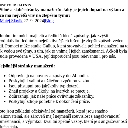
USE YOUR TALENTS
Silné a slabé stránky manažerů: Jaký je jejich dopad na výkon a
co má největší vliv na zlepšení týmu?
Matej Slávik
|
27. 9. 2024
|
Blog
|
noho firemních majitelů a ředitelů hledá způsoby, jak zvýšit
roduktivitu. Jedním z nejefektivnějších řešení je zlepšit způsob vedení
idí. Pomoci může studie Gallup, která srovnávala pohled manažerů na to
ak vedou své týmy, s tím, jak to vnímají jejich zaměstnanci. Ačkoli byla
tudie provedena v USA, její doporučení jsou relevantní i pro nás.
ejsilnější stránky manažerů:
Odpovídají na hovory a zprávy do 24 hodin.
Poskytují kvalitní a užitečnou zpětnou vazbu.
Jsou přístupní pro jakýkoliv typ dotazů.
Znají projekty a úkoly, na kterých se pracuje.
Zdůrazňují, jak naše práce ovlivňuje zákazníky.
Poskytují zdroje potřebné k dokončení práce.
oto jsou základní očekávání od manažerů, která jsou snadno
ealizovatelná, ale zároveň mají nejmenší souvislost s angažovaností
aměstnanců, s výjimkou kvalitní zpětné vazby, která je s angažovaností
ilně spjata.