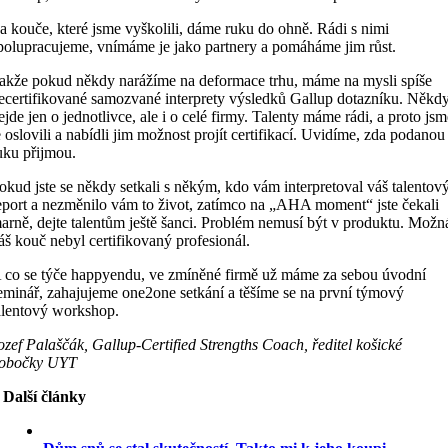
a kouče, které jsme vyškolili, dáme ruku do ohně. Rádi s nimi
polupracujeme, vnímáme je jako partnery a pomáháme jim růst.
akže pokud někdy narážíme na deformace trhu, máme na mysli spíše
ecertifikované samozvané interprety výsledků Gallup dotazníku. Někd
ejde jen o jednotlivce, ale i o celé firmy. Talenty máme rádi, a proto js
e oslovili a nabídli jim možnost projít certifikací. Uvidíme, zda podanou
uku přijmou.
okud jste se někdy setkali s někým, kdo vám interpretoval váš talentov
eport a nezměnilo vám to život, zatímco na „AHA moment“ jste čekali
arně, dejte talentům ještě šanci. Problém nemusí být v produktu. Možn
áš kouč nebyl certifikovaný profesionál.
 co se týče happyendu, ve zmíněné firmě už máme za sebou úvodní
eminář, zahajujeme one2one setkání a těšíme se na první týmový
alentový workshop.
ozef Palaščák, Gallup-Certified Strengths Coach, ředitel košické
obočky UYT
Další články