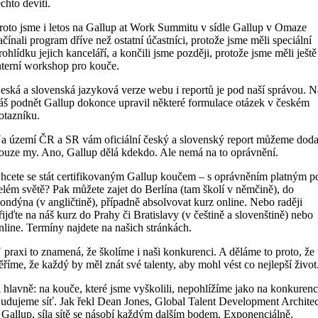
ěchto devíti.
roto jsme i letos na Gallup at Work Summitu v sídle Gallup v Omaze
ačínali program dříve než ostatní účastníci, protože jsme měli speciální
rohlídku jejich kanceláří, a končili jsme později, protože jsme měli ještě
nterní workshop pro kouče.
eská a slovenská jazyková verze webu i reportů je pod naší správou. N
áš podnět Gallup dokonce upravil některé formulace otázek v českém
otazníku.
a území ČR a SR vám oficiální český a slovenský report můžeme doda
ouze my. Ano, Gallup dělá kdekdo. Ale nemá na to oprávnění.
hcete se stát certifikovaným Gallup koučem – s oprávněním platným p
elém světě? Pak můžete zajet do Berlína (tam školí v němčině), do
ondýna (v angličtině), případně absolvovat kurz online. Nebo raději
řijďte na náš kurz do Prahy či Bratislavy (v češtině a slovenštině) nebo
nline. Termíny najdete na našich stránkách.
 praxi to znamená, že školíme i naši konkurenci. A děláme to proto, že
ěříme, že každý by měl znát své talenty, aby mohl vést co nejlepší život
 hlavně: na kouče, které jsme vyškolili, nepohlížíme jako na konkurenc
udujeme síť. Jak řekl Dean Jones, Global Talent Development Architec
 Gallup, síla sítě se násobí každým dalším bodem. Exponenciálně.