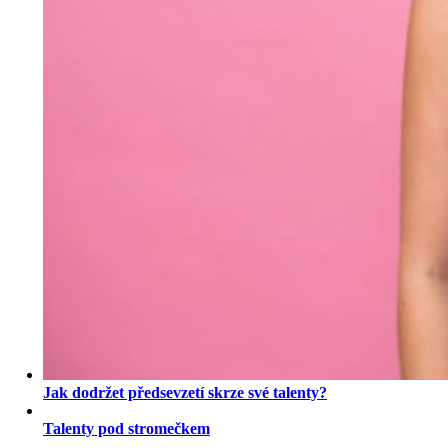
Jak dodržet předsevzetí skrze své talenty?
Talenty pod stromečkem