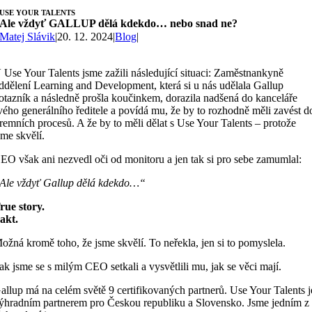
USE YOUR TALENTS
Ale vždyť GALLUP dělá kdekdo… nebo snad ne?
Matej Slávik
|
20. 12. 2024
|
Blog
|
 Use Your Talents jsme zažili následující situaci: Zaměstnankyně
ddělení Learning and Development, která si u nás udělala Gallup
otazník a následně prošla koučinkem, dorazila nadšená do kanceláře
vého generálního ředitele a povídá mu, že by to rozhodně měli zavést d
iremních procesů. A že by to měli dělat s Use Your Talents – protože
sme skvělí.
EO však ani nezvedl oči od monitoru a jen tak si pro sebe zamumlal:
Ale vždyť Gallup dělá kdekdo…“
rue story.
akt.
ožná kromě toho, že jsme skvělí. To neřekla, jen si to pomyslela.
ak jsme se s milým CEO setkali a vysvětlili mu, jak se věci mají.
allup má na celém světě 9 certifikovaných partnerů. Use Your Talents j
ýhradním partnerem pro Českou republiku a Slovensko. Jsme jedním z