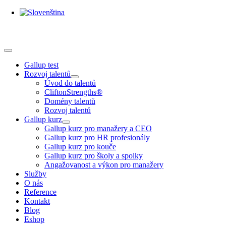
Skip
to
content
Toggle
Navigation
Gallup test
Rozvoj talentů
Úvod do talentů
CliftonStrengths®
Domény talentů
Rozvoj talentů
Gallup kurz
Gallup kurz pro manažery a CEO
Gallup kurz pro HR profesionály
Gallup kurz pro kouče
Gallup kurz pro školy a spolky
Angažovanost a výkon pro manažery
Služby
O nás
Reference
Kontakt
Blog
Eshop