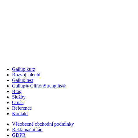
Gallup kurz
Rozvoj talentů
Gallup test
Gallup® CliftonStrengths®
Blog
Služby
O nás
Reference
Kontakt
Všeobecné obchodní podmínky
Reklamační řád
GDPR