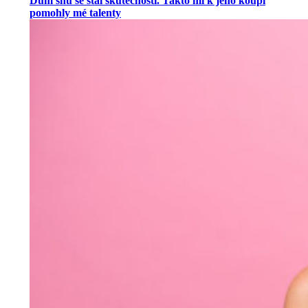
Dům snů se stal skutečností. Takto mi k jeho koupi
pomohly mé talenty