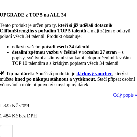
UPGRADE z TOP 5 na ALL 34
Tento produkt je určen pro ty,
kteří si již udělali dotazník
CliftonStrengths s pořadím TOP 5 talentů
a mají zájem o odkrytí
pořadí všech 34 talentů. Produkt obsahuje:
odkrytí vašeho
pořadí všech 34 talentů
detailní zpětnou vazbu v češtině v rozsahu 27 stran
– s
popisy, světlými a stinnými stránkami i doporučeními k vašim
TOP 10 talentům a s krátkým popisem všech 34 talentů
🎁
Tip na dárek:
Součástí produktu je
dárkový voucher
, který si
můžete
hned po nákupu stáhnout a vytisknout
. Stačí připsat osobní
věnování a máte připravený smysluplný dárek.
Celý popis 
1 825
Kč
s DPH
1 484
Kč
bez DPH
UPGRADE
z