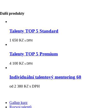
Další produkty
Talenty TOP 5 Standard
1 650
Kč
s DPH
Talenty TOP 5 Premium
4 100
Kč
s DPH
Individuální talentový mentoring 60
od
2 380
Kč
s DPH
Gallup kurz
Rozvoj talentů