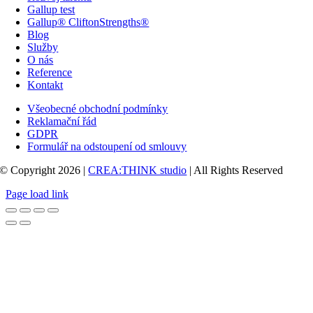
Gallup test
Gallup® CliftonStrengths®
Blog
Služby
O nás
Reference
Kontakt
Všeobecné obchodní podmínky
Reklamační řád
GDPR
Formulář na odstoupení od smlouvy
© Copyright 2026 |
CREA:THINK studio
| All Rights Reserved
Page load link