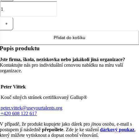
TOP
5
na
ALL
34
množství
Přidat do košíku
Popis produktu
Jste firma, škola, neziskovka nebo jakákoli jiná organizace?
Kontaktujte nás pro individuální cenovou nabídku na míru vaší
organizace.
eter Vittek
Kouč silných stránek certifikovaný Gallup®
eter.vittek@useyourtalents.org
420 608 122 617
V případě, že produkt kupujete jako dárek pro
jinou osobu
, e-mail s
postupem jí následně
přepošlete
. Zde je ke stažení
dárkový poukaz
,
který můžete vytisknout a dopsat osobní věnování.