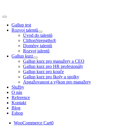
Skip
to
content
Toggle
Navigation
Gallup test
Rozvoj talentů
Úvod do talentů
CliftonStrengths®
Domény talentů
Rozvoj talentů
Gallup kurz
Gallup kurz pro manažery a CEO
Gallup kurz pro HR profesionály
Gallup kurz pro kouče
Gallup kurz pro školy a spolky
Angažovanost a výkon pro manažery
Služby
O nás
Reference
Kontakt
Blog
Eshop
WooCommerce Cart
0