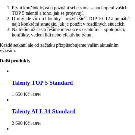
První koučink bývá o poznání sebe sama – pochopení vašich
TOP 5 talentů a toho, jak se projevují.
Druhý jde víc do hloubky – rozvíjí širší TOP 10–12 a pomáhá
najít konkrétní strategie, jak je použít v rozdílných situacích.
Na třetím už často řešíme interakce s ostatními – spolupráci,
konflikty, vedení lidí nebo efektivitu týmu.
Každé setkání ale od začátku přizpůsobujeme vašim aktuálním
výzvám.
Další produkty
Talenty TOP 5 Standard
1 650
Kč
s DPH
Talenty ALL 34 Standard
2 690
Kč
s DPH