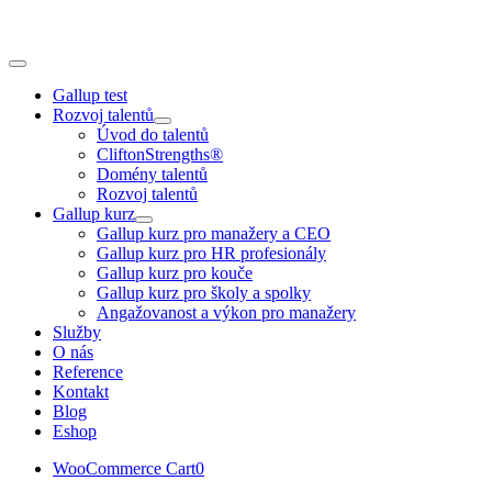
Skip
to
content
Toggle
Navigation
Gallup test
Rozvoj talentů
Úvod do talentů
CliftonStrengths®
Domény talentů
Rozvoj talentů
Gallup kurz
Gallup kurz pro manažery a CEO
Gallup kurz pro HR profesionály
Gallup kurz pro kouče
Gallup kurz pro školy a spolky
Angažovanost a výkon pro manažery
Služby
O nás
Reference
Kontakt
Blog
Eshop
WooCommerce Cart
0