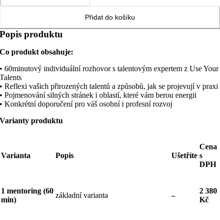
mentoring
60
Přidat do košíku
množství
Popis produktu
Co produkt obsahuje:
• 60minutový individuální rozhovor s talentovým expertem z Use Your
Talents
• Reflexi vašich přirozených talentů a způsobů, jak se projevují v praxi
• Pojmenování silných stránek i oblastí, které vám berou energii
• Konkrétní doporučení pro váš osobní i profesní rozvoj
Varianty produktu
Cena
Varianta
Popis
Ušetříte
s
DPH
1 mentoring (60
2 380
základní varianta
–
min)
Kč