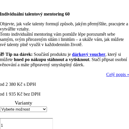
Individuální talentový mentoring 60
Objevte, jak vaše talenty formují způsob, jakým přemýšlíte, pracujete a
vytváříte vztahy.
Tento individuální mentoring vám pomůže lépe porozumět sebe
samým, svým přirozeným silám i limitům – a ukáže vám, jak můžete
své talenty plně využít v každodenním životě.
🎁
Tip na dárek:
Součástí produktu je
dárkový voucher
, který si
můžete
hned po nákupu stáhnout a vytisknout
. Stačí připsat osobní
věnování a máte připravený smysluplný dárek.
Celý popis 
od
2 380
Kč
s DPH
od
1 935
Kč
bez DPH
Varianty
Individuální
talentový