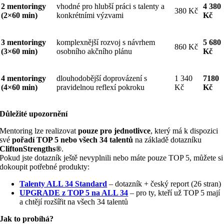
2 mentoringy
vhodné pro hlubší práci s talenty a
4 380
380 Kč
(2×60 min)
konkrétními výzvami
Kč
3 mentoringy
komplexnější rozvoj s návrhem
5 680
860 Kč
(3×60 min)
osobního akčního plánu
Kč
4 mentoringy
dlouhodobější doprovázení s
1 340
7180
(4×60 min)
pravidelnou reflexí pokroku
Kč
Kč
Důležité upozornění
Mentoring lze realizovat
pouze pro jednotlivce
, který má k dispozici
své
pořadí TOP 5 nebo všech 34 talentů
na základě dotazníku
CliftonStrengths®
.
Pokud jste dotazník ještě nevyplnili nebo máte pouze TOP 5, můžete si
dokoupit potřebné produkty:
Talenty ALL 34 Standard
– dotazník + český report (26 stran)
UPGRADE z TOP 5 na ALL 34
– pro ty, kteří už TOP 5 mají
a chtějí rozšířit na všech 34 talentů
Jak to probíhá?