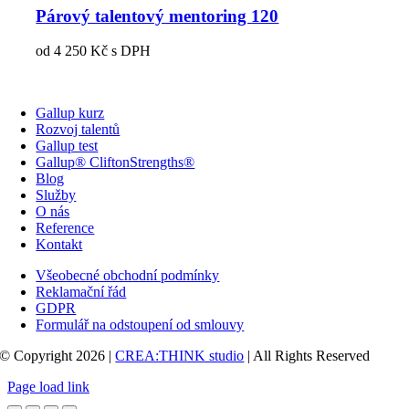
Párový talentový mentoring 120
od
4 250
Kč
s DPH
Gallup kurz
Rozvoj talentů
Gallup test
Gallup® CliftonStrengths®
Blog
Služby
O nás
Reference
Kontakt
Všeobecné obchodní podmínky
Reklamační řád
GDPR
Formulář na odstoupení od smlouvy
© Copyright 2026 |
CREA:THINK studio
| All Rights Reserved
Page load link