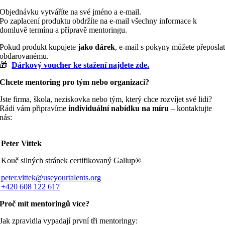
Objednávku vytváříte na své jméno a e-mail.
Po zaplacení produktu obdržíte na e-mail všechny informace k
domluvě termínu a přípravě mentoringu.
Pokud produkt kupujete
jako dárek
, e-mail s pokyny můžete přeposla
obdarovanému.
🎁
Dárkový voucher ke stažení najdete zde.
Chcete mentoring pro tým nebo organizaci?
Jste firma, škola, neziskovka nebo tým, který chce rozvíjet své lidi?
Rádi vám připravíme
individuální nabídku na míru
– kontaktujte
nás:
eter Vittek
Kouč silných stránek certifikovaný Gallup®
eter.vittek@useyourtalents.org
420 608 122 617
Proč mít mentoringů více?
Jak zpravidla vypadají první tři mentoringy: