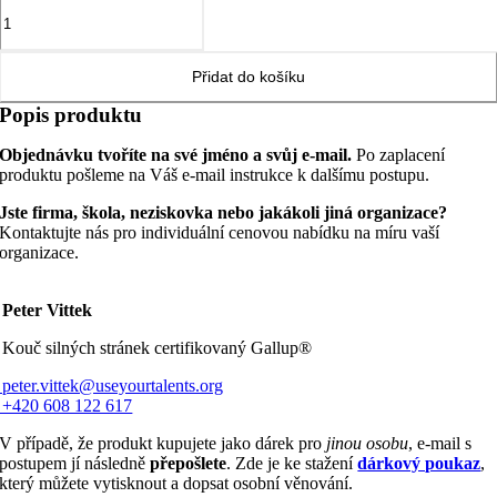
Talenty
TOP
5
Standard
Přidat do košíku
množství
Popis produktu
Objednávku tvoříte na své jméno a svůj e-mail.
Po zaplacení
produktu pošleme na Váš e-mail instrukce k dalšímu postupu.
Jste firma, škola, neziskovka nebo jakákoli jiná organizace?
Kontaktujte nás pro individuální cenovou nabídku na míru vaší
organizace.
eter Vittek
Kouč silných stránek certifikovaný Gallup®
eter.vittek@useyourtalents.org
420 608 122 617
V případě, že produkt kupujete jako dárek pro
jinou osobu
, e-mail s
postupem jí následně
přepošlete
. Zde je ke stažení
dárkový poukaz
,
který můžete vytisknout a dopsat osobní věnování.