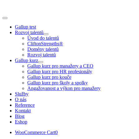
Skip
to
content
Toggle
Navigation
Gallup test
Rozvoj talentů
Úvod do talentů
CliftonStrengths®
Domény talentů
Rozvoj talentů
Gallup kurz
Gallup kurz pro manažery a CEO
Gallup kurz pro HR profesionály
Gallup kurz pro kouče
Gallup kurz pro školy a spolky
Angažovanost a výkon pro manažery
Služby
O nás
Reference
Kontakt
Blog
Eshop
WooCommerce Cart
0