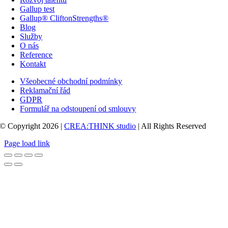
Gallup test
Gallup® CliftonStrengths®
Blog
Služby
O nás
Reference
Kontakt
Všeobecné obchodní podmínky
Reklamační řád
GDPR
Formulář na odstoupení od smlouvy
© Copyright 2026 |
CREA:THINK studio
| All Rights Reserved
Page load link