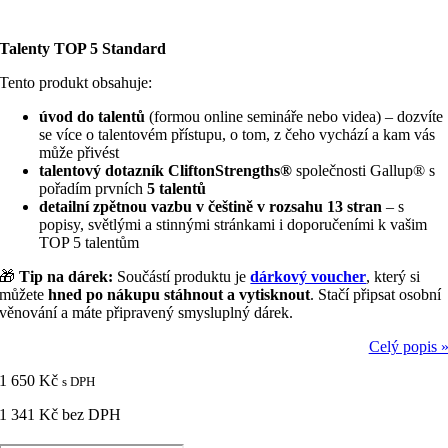
Talenty TOP 5 Standard
Tento produkt obsahuje:
úvod do talentů
(formou online semináře nebo videa) – dozvíte
se více o talentovém přístupu, o tom, z čeho vychází a kam vás
může přivést
talentový dotazník CliftonStrengths®
společnosti Gallup
®
s
pořadím prvních
5 talentů
detailní zpětnou vazbu v češtině v rozsahu 13 stran
– s
popisy, světlými a stinnými stránkami i doporučeními k vašim
TOP 5 talentům
🎁
Tip na dárek:
Součástí produktu je
dárkový voucher
, který si
můžete
hned po nákupu stáhnout a vytisknout
. Stačí připsat osobní
věnování a máte připravený smysluplný dárek.
Celý popis 
1 650
Kč
s DPH
1 341
Kč
bez DPH