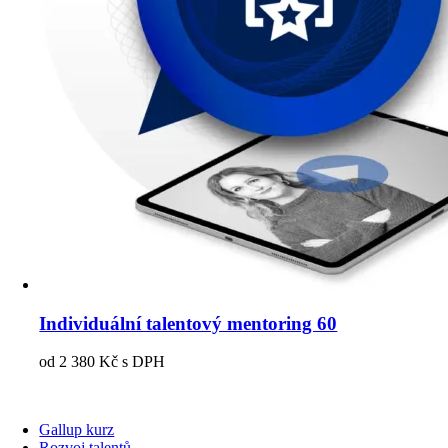
Individuální talentový mentoring 60
od
2 380
Kč
s DPH
Gallup kurz
Rozvoj talentů