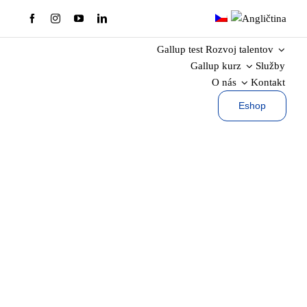
Skip
to
content
Gallup test
Rozvoj talentov
Gallup kurz
Služby
O nás
Kontakt
Eshop