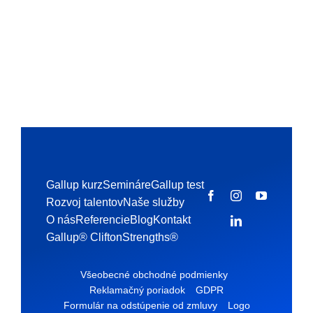
Gallup kurz
Semináre
Gallup test
Rozvoj talentov
Naše služby
O nás
Referencie
Blog
Kontakt
Gallup® CliftonStrengths®
Všeobecné obchodné podmienky
Reklamačný poriadok
GDPR
Formulár na odstúpenie od zmluvy
Logo