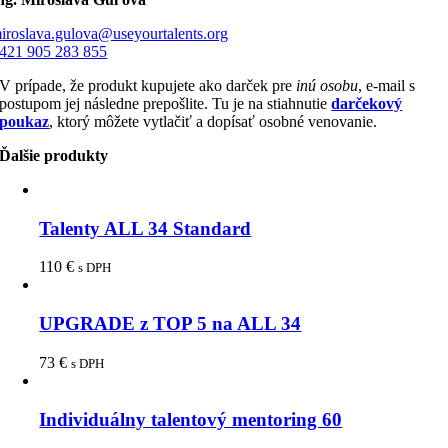
iroslava.gulova@useyourtalents.org
421 905 283 855
V prípade, že produkt kupujete ako darček pre
inú osobu
, e-mail s
postupom jej následne prepošlite. Tu je na stiahnutie
darčekový
poukaz
, ktorý môžete vytlačiť a dopísať osobné venovanie.
Ďalšie produkty
Talenty ALL 34 Standard
110
€
s DPH
UPGRADE z TOP 5 na ALL 34
73
€
s DPH
Individuálny talentový mentoring 60