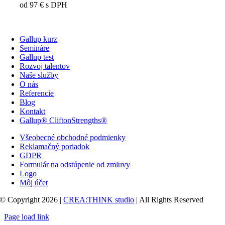
od
97
€
s DPH
Gallup kurz
Semináre
Gallup test
Rozvoj talentov
Naše služby
O nás
Referencie
Blog
Kontakt
Gallup® CliftonStrengths®
Všeobecné obchodné podmienky
Reklamačný poriadok
GDPR
Formulár na odstúpenie od zmluvy
Logo
Môj účet
© Copyright 2026 |
CREA:THINK studio
| All Rights Reserved
Page load link