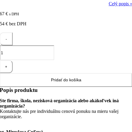
Celý popis 
67
€
s DPH
54
€
bez DPH
množstvo
Talenty
TOP
5
Standard
Pridať do košíka
Popis produktu
Ste firma, škola, nezisková organizácia alebo akákoľvek iná
organizácia?
Kontaktujte nás pre individuálnu cenovú ponuku na mieru vašej
organizácie.
ng. Miroslava Guľová