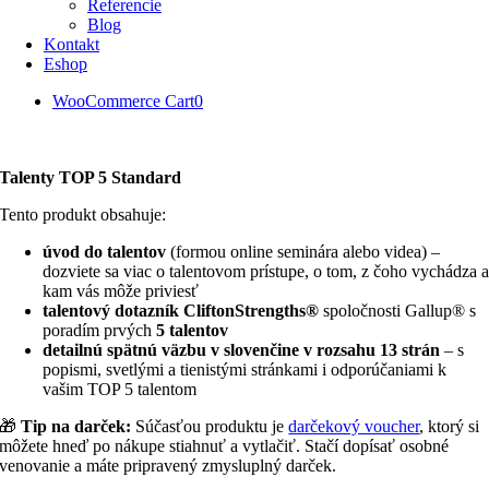
Referencie
Blog
Kontakt
Eshop
WooCommerce Cart
0
Talenty TOP 5 Standard
Tento produkt obsahuje:
úvod do talentov
(formou online seminára alebo videa) –
dozviete sa viac o talentovom prístupe, o tom, z čoho vychádza 
kam vás môže priviesť
talentový dotazník CliftonStrengths®
spoločnosti Gallup
®
s
poradím prvých
5 talentov
detailnú spätnú väzbu v slovenčine v rozsahu 13 strán
– s
popismi, svetlými a tienistými stránkami i odporúčaniami k
vašim TOP 5 talentom
🎁
Tip na darček:
Súčasťou produktu je
darčekový voucher
, ktorý si
môžete hneď po nákupe stiahnuť a vytlačiť. Stačí dopísať osobné
venovanie a máte pripravený zmysluplný darček.