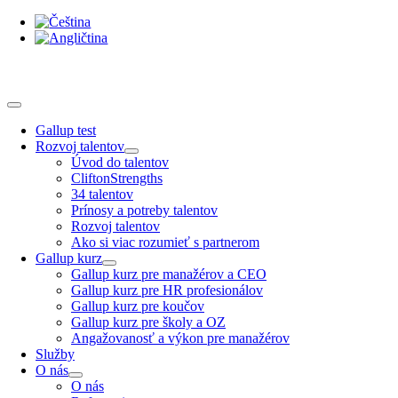
Skip
to
content
Toggle
Navigation
Gallup test
Rozvoj talentov
Úvod do talentov
CliftonStrengths
34 talentov
Prínosy a potreby talentov
Rozvoj talentov
Ako si viac rozumieť s partnerom
Gallup kurz
Gallup kurz pre manažérov a CEO
Gallup kurz pre HR profesionálov
Gallup kurz pre koučov
Gallup kurz pre školy a OZ
Angažovanosť a výkon pre manažérov
Služby
O nás
O nás