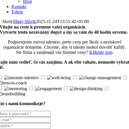
Blog
Kontakt
Eshop
Skoly
Matej Slávik
2025-11-24T13:51:42+01:00
Vitajte na ceste k premene vašej organizácie.
Vytvorte tento nezáväzný dopyt a my sa vám do 48 hodín ozveme.
Podporujeme rozvoj talentov, preto ceny pre školy a neziskové
organizácie dotujeme. Chceme, aby si talenty mohol dovoliť každý.
Ste firma a zaujímajú vás firemné ceny?
Kliknite sem
.
ajte nám vedieť, čo vás zaujíma. A ak ešte váhate, nemusíte vybra
ič.
to s nami komunikuje?