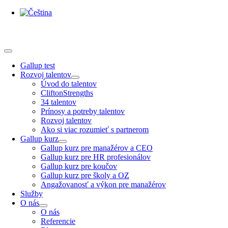
Skip
to
content
Toggle
Navigation
Gallup test
Rozvoj talentov
Úvod do talentov
CliftonStrengths
34 talentov
Prínosy a potreby talentov
Rozvoj talentov
Ako si viac rozumieť s partnerom
Gallup kurz
Gallup kurz pre manažérov a CEO
Gallup kurz pre HR profesionálov
Gallup kurz pre koučov
Gallup kurz pre školy a OZ
Angažovanosť a výkon pre manažérov
Služby
O nás
O nás
Referencie