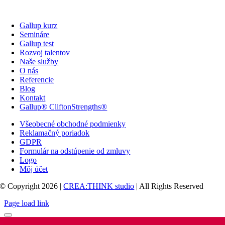
Gallup kurz
Semináre
Gallup test
Rozvoj talentov
Naše služby
O nás
Referencie
Blog
Kontakt
Gallup® CliftonStrengths®
Všeobecné obchodné podmienky
Reklamačný poriadok
GDPR
Formulár na odstúpenie od zmluvy
Logo
Môj účet
© Copyright 2026 |
CREA:THINK studio
| All Rights Reserved
Page load link