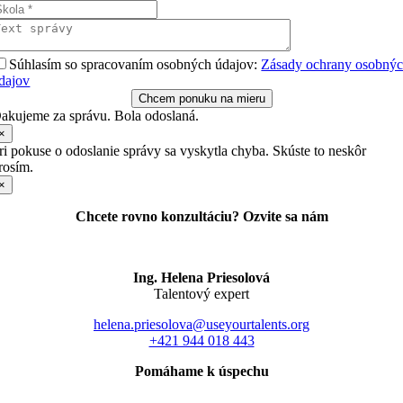
Súhlasím so spracovaním osobných údajov:
Zásady ochrany osobný
dajov
Chcem ponuku na mieru
akujeme za správu. Bola odoslaná.
×
ri pokuse o odoslanie správy sa vyskytla chyba. Skúste to neskôr
rosím.
×
Chcete rovno konzultáciu? Ozvite sa nám
Ing. Helena Priesolová
Talentový expert
helena.priesolova@useyourtalents.org
+421 944 018 443
Pomáhame k úspechu