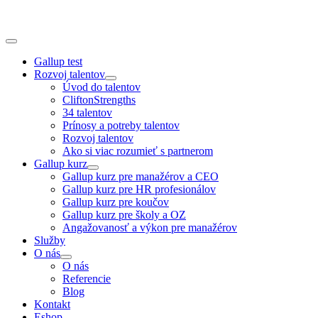
Skip
to
content
Toggle
Navigation
Gallup test
Rozvoj talentov
Úvod do talentov
CliftonStrengths
34 talentov
Prínosy a potreby talentov
Rozvoj talentov
Ako si viac rozumieť s partnerom
Gallup kurz
Gallup kurz pre manažérov a CEO
Gallup kurz pre HR profesionálov
Gallup kurz pre koučov
Gallup kurz pre školy a OZ
Angažovanosť a výkon pre manažérov
Služby
O nás
O nás
Referencie
Blog
Kontakt
Eshop