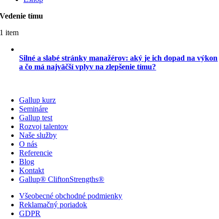
Vedenie tímu
1 item
Silné a slabé stránky manažérov: aký je ich dopad na výkon
a čo má najväčší vplyv na zlepšenie tímu?
Gallup kurz
Semináre
Gallup test
Rozvoj talentov
Naše služby
O nás
Referencie
Blog
Kontakt
Gallup® CliftonStrengths®
Všeobecné obchodné podmienky
Reklamačný poriadok
GDPR