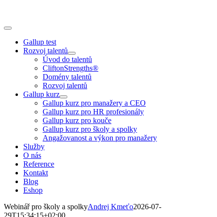
Skip
to
content
Toggle
Navigation
Gallup test
Rozvoj talentů
Úvod do talentů
CliftonStrengths®
Domény talentů
Rozvoj talentů
Gallup kurz
Gallup kurz pro manažery a CEO
Gallup kurz pro HR profesionály
Gallup kurz pro kouče
Gallup kurz pro školy a spolky
Angažovanost a výkon pro manažery
Služby
O nás
Reference
Kontakt
Blog
Eshop
Webinář pro školy a spolky
Andrej Kmeťo
2026-07-
29T15:34:15+02:00