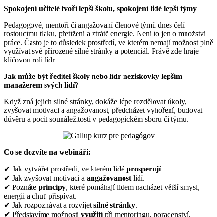
Spokojení učitelé tvoří lepší školu, spokojení lidé lepší týmy
Pedagogové, mentoři či angažovaní členové týmů dnes čelí
rostoucímu tlaku, přetížení a ztrátě energie. Není to jen o množství
práce. Často je to důsledek prostředí, ve kterém nemají možnost plně
využívat své přirozené silné stránky a potenciál. Právě zde hraje
klíčovou roli lídr.
Jak může být ředitel školy nebo lídr neziskovky lepším
manažerem svých lidí?
Když zná jejich silné stránky, dokáže lépe rozdělovat úkoly,
zvyšovat motivaci a angažovanost, předcházet vyhoření, budovat
důvěru a pocit sounáležitosti v pedagogickém sboru či týmu.
Co se dozvíte na webináři:
✔ Jak vytvářet prostředí, ve kterém lidé
prosperují
.
✔ Jak zvyšovat motivaci a
angažovanost
lidí.
✔ Poznáte
principy
, které pomáhají lidem nacházet větší smysl,
energii a chuť přispívat.
✔ Jak rozpoznávat a rozvíjet
silné stránky
.
✔ Představíme možnosti
využití
při mentoringu, poradenství,