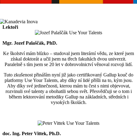
Lektoři
Mgr. Jozef Palaščák, PhD.
Ke školství mám blízko – studoval jsem literární vědu, ze které jsem
získal doktorát a učil jsem na třech fakultách dvou univerzit.
Paralelně s tím jsem se 20 let v dobrovolnictví věnoval rozvoji lidí.
Tuto zkušenost přináším nyní již jako certifikovaný Gallup kouč do
platformy Use Your Talents, aby díky ní lidé přišli na to, kým jsou.
Aby díky své jedinečnosti, kterou mám tu čest s nimi objevovat,
rozvinuli své talenty a obohatili sebou svět. Přesvědčuji se o tom i
během lektorování metodiky Gallup na základních, středních i
vysokých školách.
doc. Ing. Peter Vittek, Ph.D.