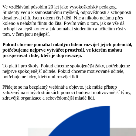
Ve vzdělávání působím 20 let jako vysokoškolský pedagog.
Studenty vedu k samostatnému myšlení, odpovědnosti a schopnosti
dosahovat cílů. Jsem otcem čtyř dětí. Nic a nikoho nelámu přes
koleno a neházím flintu do žita. Povím vám o tom, jak se vše dá
uchopit za lepší konec a jak pomáhat studentům a učitelům růst v
tom, v čem jsou nejlepší.
Pokud chceme pomáhat mladým lidem rozvíjet jejich potenciál,
potřebujeme nejprve vytvářet prostředí, ve kterém mohou
prosperovat i lidé, kteří je doprovázejí.
To platí i pro školy. Pokud chceme spokojenější žáky, potřebujeme
nejprve spokojenější učitele. Pokud chceme motivované učitele,
potřebujeme lídry, kteří umí rozvíjet lidi.
Přidejte se na bezplatný webinář a objevte, jak může přístup
založený na silných stránkách pomoci budovat motivovanější týmy,
zdravější organizace a sebevědomější mladé lidi.