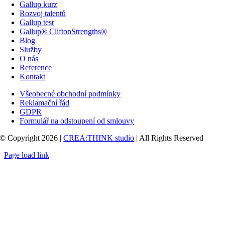
Gallup kurz
Rozvoj talentů
Gallup test
Gallup® CliftonStrengths®
Blog
Služby
O nás
Reference
Kontakt
Všeobecné obchodní podmínky
Reklamační řád
GDPR
Formulář na odstoupení od smlouvy
© Copyright 2026 |
CREA:THINK studio
| All Rights Reserved
Page load link