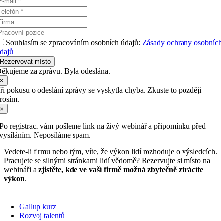
dajů
Rezervovat místo
ěkujeme za zprávu. Byla odeslána.
×
ři pokusu o odeslání zprávy se vyskytla chyba. Zkuste to později
rosím.
×
Po registraci vám pošleme link na živý webinář a připomínku před
vysíláním. Neposíláme spam.
Vedete-li firmu nebo tým, víte, že výkon lidí rozhoduje o výsledcích.
Pracujete se silnými stránkami lidí vědomě? Rezervujte si místo na
webináři a
zjistěte, kde ve vaší firmě možná zbytečně ztrácíte
výkon
.
Gallup kurz
Rozvoj talentů
Gallup test
Gallup® CliftonStrengths®
Blog
Služby
O nás
Reference