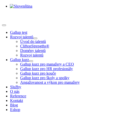
Skip
to
content
Toggle
Navigation
Gallup test
Rozvoj talentů
Úvod do talentů
CliftonStrengths®
Domény talentů
Rozvoj talentů
Gallup kurz
Gallup kurz pro manažery a CEO
Gallup kurz pro HR profesionály
Gallup kurz pro kouče
Gallup kurz pro školy a spolky
Angažovanost a výkon pro manažery
Služby
O nás
Reference
Kontakt
Blog
Eshop