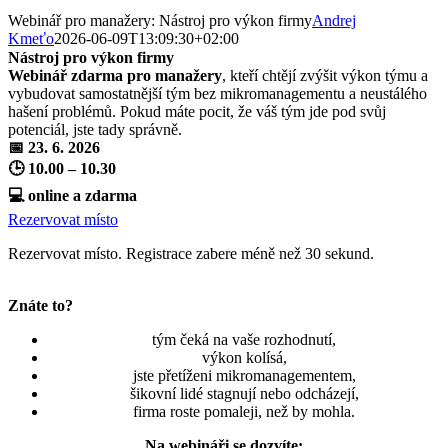
Webinář pro manažery: Nástroj pro výkon firmy
Andrej
Kmeťo
2026-06-09T13:09:30+02:00
Nástroj pro výkon firmy
Webinář zdarma pro manažery
, kteří chtějí zvýšit výkon týmu a
vybudovat samostatnější tým bez mikromanagementu a neustálého
hašení problémů. Pokud máte pocit, že váš tým jde pod svůj
potenciál, jste tady správně.
📅 23. 6. 2026
🕒 10.00 – 10.30
💻 online a zdarma
Rezervovat místo
Rezervovat místo. Registrace zabere méně než 30 sekund.
Znáte to?
tým čeká na vaše rozhodnutí,
výkon kolísá,
jste přetíženi mikromanagementem,
šikovní lidé stagnují nebo odcházejí,
firma roste pomaleji, než by mohla.
Na webináři se dozvíte: