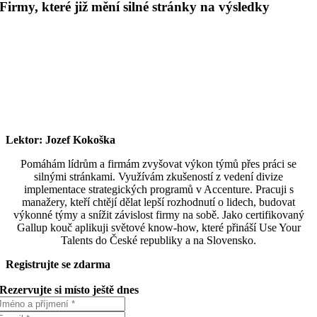
Firmy, které již mění silné stránky na výsledky
Lektor: Jozef Kokoška
Pomáhám lídrům a firmám zvyšovat výkon týmů přes práci se
silnými stránkami. Využívám zkušeností z vedení divize
implementace strategických programů v Accenture. Pracuji s
manažery, kteří chtějí dělat lepší rozhodnutí o lidech, budovat
výkonné týmy a snížit závislost firmy na sobě. Jako certifikovaný
Gallup kouč aplikuji světové know-how, které přináší Use Your
Talents do České republiky a na Slovensko.
Registrujte se zdarma
Rezervujte si místo ještě dnes
Souhlasím se zpracováním osobních údajů:
Zásady ochrany osobníc