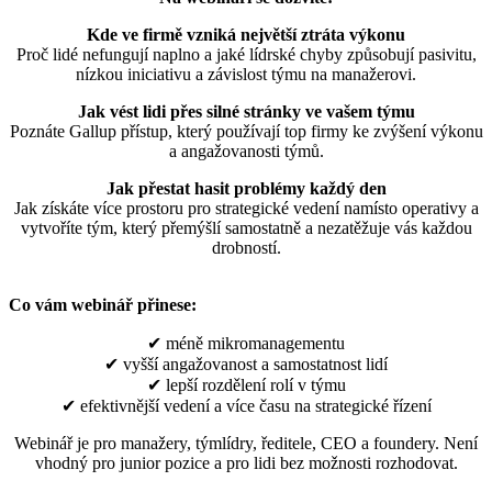
Kde ve firmě vzniká největší ztráta výkonu
Proč lidé nefungují naplno a jaké lídrské chyby způsobují pasivitu,
nízkou iniciativu a závislost týmu na manažerovi.
Jak vést lidi přes silné stránky ve vašem týmu
Poznáte Gallup přístup, který používají top firmy ke zvýšení výkonu
a angažovanosti týmů.
Jak přestat hasit problémy každý den
Jak získáte více prostoru pro strategické vedení namísto operativy a
vytvoříte tým, který přemýšlí samostatně a nezatěžuje vás každou
drobností.
Co vám webinář přinese:
✔ méně mikromanagementu
✔ vyšší angažovanost a samostatnost lidí
✔ lepší rozdělení rolí v týmu
✔ efektivnější vedení a více času na strategické řízení
Webinář je pro manažery, týmlídry, ředitele, CEO a foundery. Není
vhodný pro junior pozice a pro lidi bez možnosti rozhodovat.