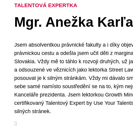
TALENTOVÁ EXPERTKA
Mgr. Anežka Karľ
Jsem absolventkou právnické fakulty a i díky obje
právnickou cestu a odešla jsem učit děti z margi
Slovakia. Vždy mě to táhlo k rozvoji druhých, už
a odsouzené ve věznicích jako lektorka Street Law
posouvat je k silným stránkám. Vždy mi dávalo smys
sebe samé namísto soustředění se na to, kým nejs
Kanceláře prezidenta. Jsem lektorkou Growth Mind
certifikovaný Talentový Expert by Use Your Talent
silných stránek.