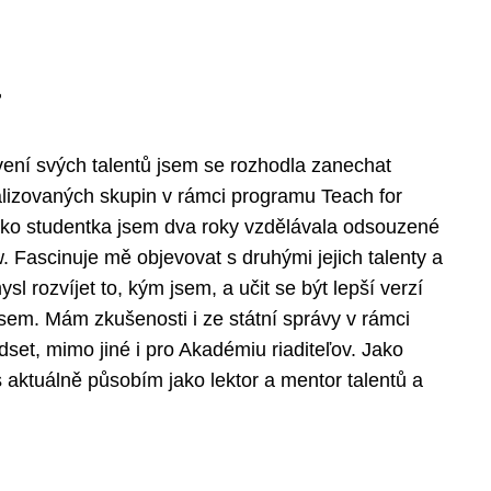
a
vení svých talentů jsem se rozhodla zanechat
nalizovaných skupin v rámci programu Teach for
 jako studentka jsem dva roky vzdělávala odsouzené
. Fascinuje mě objevovat s druhými jejich talenty a
l rozvíjet to, kým jsem, a učit se být lepší verzí
em. Mám zkušenosti i ze státní správy v rámci
set, mimo jiné i pro Akadémiu riaditeľov. Jako
s aktuálně působím jako lektor a mentor talentů a