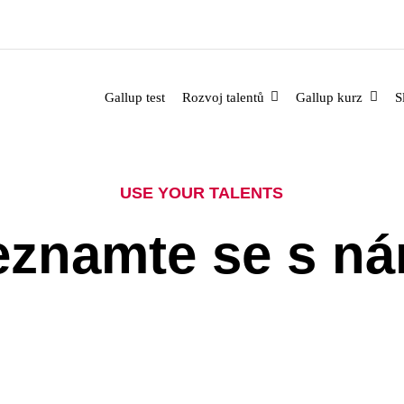
Gallup test
Rozvoj talentů
Gallup kurz
S
USE YOUR TALENTS
eznamte se s ná