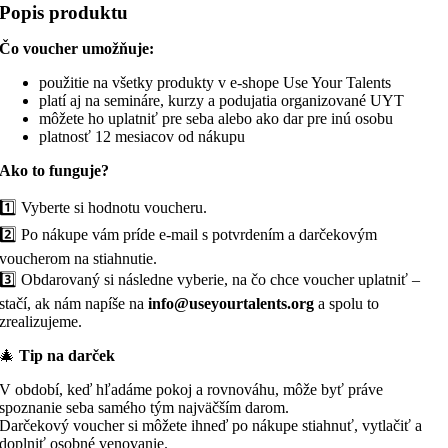
Popis produktu
Čo voucher umožňuje:
použitie na všetky produkty v e-shope Use Your Talents
platí aj na semináre, kurzy a podujatia organizované UYT
môžete ho uplatniť pre seba alebo ako dar pre inú osobu
platnosť 12 mesiacov od nákupu
Ako to funguje?
1️⃣
Vyberte si hodnotu voucheru.
2️⃣
Po nákupe vám príde e-mail s potvrdením a darčekovým
voucherom na stiahnutie.
3️⃣
Obdarovaný si následne vyberie, na čo chce voucher uplatniť –
stačí, ak nám napíše na
info@useyourtalents.org
a spolu to
zrealizujeme.
🎄
Tip na darček
V období, keď hľadáme pokoj a rovnováhu, môže byť práve
spoznanie seba samého tým najväčším darom.
Darčekový voucher si môžete ihneď po nákupe stiahnuť, vytlačiť a
doplniť osobné venovanie.