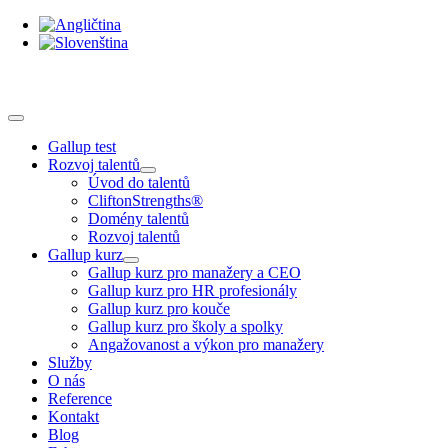
Skip
to
content
Toggle
Navigation
Gallup test
Rozvoj talentů
Úvod do talentů
CliftonStrengths®
Domény talentů
Rozvoj talentů
Gallup kurz
Gallup kurz pro manažery a CEO
Gallup kurz pro HR profesionály
Gallup kurz pro kouče
Gallup kurz pro školy a spolky
Angažovanost a výkon pro manažery
Služby
O nás
Reference
Kontakt
Blog