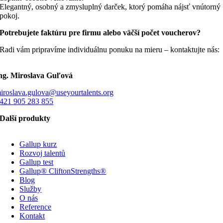
Elegantný, osobný a zmysluplný darček, ktorý pomáha nájsť vnútorný
pokoj.
Potrebujete faktúru pre firmu alebo väčší počet voucherov?
Radi vám pripravíme individuálnu ponuku na mieru – kontaktujte nás:
ng. Miroslava Guľová
iroslava.gulova@useyourtalents.org
421 905 283 855
Další produkty
Gallup kurz
Rozvoj talentů
Gallup test
Gallup® CliftonStrengths®
Blog
Služby
O nás
Reference
Kontakt