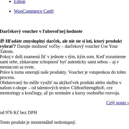
Eshop
WooCommerce Cart
0
Darčekový voucher v ľubovoľnej hodnote
🎁
Hľadáte zmysluplný darček, ale nie ste si istí, ktorý produkt
vybrať?
Darujte možnosť voľby – darčekový voucher Use Your
Talents.
Pokoj v duši znamená žiť v jednote s tým, kým som. Keď rozumieme
sami sebe, získavame schopnosť byť autenticky sami sebou – aj v
meniacom sa svete.
Práve k tomu smerujú naše produkty. Voucher je vstupenkou do tohto
procesu.
Obdarovaný ho môže využiť na akýkoľvek produkt alebo službu v
našom e-shope – od talentových testov CliftonStrengths®, cez
mentoringy a koučingy, až po semináre a kurzy osobného rozvoja.
Celý popis 
od
976
Kč
bez DPH
Tento produkt je momentálně nedostupný.