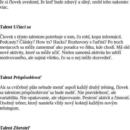
že si človek uvedomí, že keď bude zdravý a silný, urobí toho nakoniec
viac.
Talent
Učiaci sa
Človek s týmto talentom potrebuje o tom, čo robí, kopu informácií.
Podcasty? Články? How to? Hacks? Rozhovory s ľuďmi? Po troch
mesiacoch sa môže zamestnať ako poradca vo fitku, kde chodí. Má rád
nové aktivity, ktoré sa môže učiť. Nielen samotná aktivita ho udrží
motivovaného, ale najmä všetko, čo sa o nej môže dozvedieť.
Talent
Prispôsobivosť
Ak sa cvičebný plán nebude meniť aspoň každý druhý tréning, človek
sa talentom prispôsobivosť sa bude nudiť. Nie pravidelnosť, ale
variabilita. Nie opakovanie, ale objavovanie. Pestrosť aktivít a činností.
Osobný tréner, ktorý namieša vždy nový koktejl každým novým
tréningom.
Talent
Zberateľ