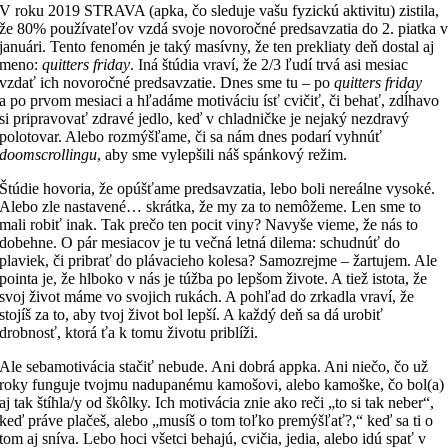
V roku 2019 STRAVA (apka, čo sleduje vašu fyzickú aktivitu) zistila,
že 80% používateľov vzdá svoje novoročné predsavzatia do 2. piatka 
januári. Tento fenomén je taký masívny, že ten prekliaty deň dostal aj
meno:
quitters friday
. Iná štúdia vraví, že 2/3 ľudí trvá asi mesiac
vzdať ich novoročné predsavzatie. Dnes sme tu – po
quitters friday
a po prvom mesiaci a hľadáme motiváciu ísť cvičiť, či behať, zdĺhavo
si pripravovať zdravé jedlo, keď v chladničke je nejaký nezdravý
polotovar. Alebo rozmýšľame, či sa nám dnes podarí vyhnúť
doomscrollingu
, aby sme vylepšili náš spánkový režim.
Štúdie hovoria, že opúšťame predsavzatia, lebo boli nereálne vysoké.
Alebo zle nastavené… skrátka, že my za to nemôžeme. Len sme to
mali robiť inak. Tak prečo ten pocit viny? Navyše vieme, že nás to
dobehne. O pár mesiacov je tu večná letná dilema: schudnúť do
plaviek, či pribrať do plávacieho kolesa? Samozrejme – žartujem. Ale
pointa je, že hlboko v nás je túžba po lepšom živote. A tiež istota, že
svoj život máme vo svojich rukách. A pohľad do zrkadla vraví, že
stojíš za to, aby tvoj život bol lepší. A každý deň sa dá urobiť
drobnosť, ktorá ťa k tomu životu priblíži.
Ale sebamotivácia stačiť nebude. Ani dobrá appka. Ani niečo, čo už
roky funguje tvojmu nadupanému kamošovi, alebo kamoške, čo bol(a)
aj tak štíhla/y od škôlky. Ich motivácia znie ako reči „to si tak neber“,
keď práve plačeš, alebo „musíš o tom toľko premýšľať?,“ keď sa ti o
tom aj sníva. Lebo hoci všetci behajú, cvičia, jedia, alebo idú spať v