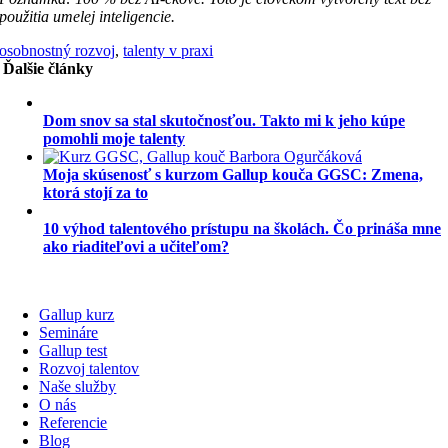
použitia umelej inteligencie.
osobnostný rozvoj
,
talenty v praxi
Ďalšie články
Dom snov sa stal skutočnosťou. Takto mi k jeho kúpe
pomohli moje talenty
Moja skúsenosť s kurzom Gallup kouča GGSC: Zmena,
ktorá stojí za to
10 výhod talentového prístupu na školách. Čo prináša mne
ako riaditeľovi a učiteľom?
Gallup kurz
Semináre
Gallup test
Rozvoj talentov
Naše služby
O nás
Referencie
Blog