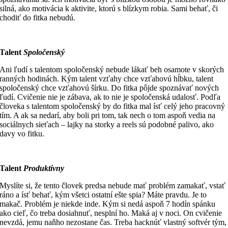
silná, ako motivácia k aktivite, ktorú s blízkym robia. Sami behať, či
chodiť do fitka nebudú.
Talent
Spoločenský
Ani ľudí s talentom spoločenský nebude lákať beh osamote v skorých
ranných hodinách. Kým talent vzťahy chce vzťahovú hĺbku, talent
spoločenský chce vzťahovú šírku. Do fitka pôjde spoznávať nových
ľudí. Cvičenie nie je zábava, ak to nie je spoločenská udalosť. Podľa
človeka s talentom spoločenský by do fitka mal ísť celý jeho pracovný
tím. A ak sa nedarí, aby boli pri tom, tak nech o tom aspoň vedia na
sociálnych sieťach – lajky na storky a reels sú podobné palivo, ako
davy vo fitku.
Talent
Produktívny
Myslíte si, že tento človek predsa nebude mať problém zamakať, vstať
ráno a ísť behať, kým všetci ostatní ešte spia? Máte pravdu. Je to
makač. Problém je niekde inde. Kým si nedá aspoň 7 hodín spánku
ako cieľ, čo treba dosiahnuť, nesplní ho. Maká aj v noci. On cvičenie
nevzdá, jemu naňho nezostane čas. Treba hacknúť vlastný softvér tým,