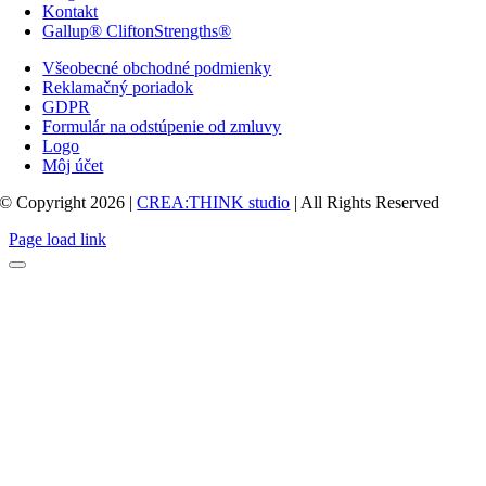
Kontakt
Gallup® CliftonStrengths®
Všeobecné obchodné podmienky
Reklamačný poriadok
GDPR
Formulár na odstúpenie od zmluvy
Logo
Môj účet
© Copyright 2026 |
CREA:THINK studio
| All Rights Reserved
Page load link