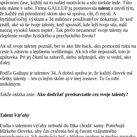
správnom čase, každý na to našiel motiváciu a silu niekde inde. Túto
silu máme v sebe. Firma GALLUP ju pomenovala
talent
a myslí tým,
že každý má prirodzený sklon ako sa správa, cíti, či myslí. A
štyridsaťročný výskum a 34 miliónov používateľov dokazuje, že keď
zistíš, aké sú tie tvoje talenty, keď spoznáš, kde leží tvoja sila, máš
naozaj vysokú šancu uspieť. Tak prečo nezamerať svoje talenty na
zlepšenie svojho fyzického a psychického života?
Ak už svoje talenty poznáš, ber to ako life-hack, ako pomocnú ruku na
ceste k zdraviu a lepšiemu wellbeingu. Ak ich ešte nepoznáš, toto je
upútavka. Pri jej čítaní sa zabavíš, alebo inšpiruješ, aby si vedel, ako
ďalej.
Podľa Gallupu je talentov 34. A dobrá správa je, že každý človek má
všetky talenty – len (s iným skóre a) v inej zostave. To ťa robí
unikátnym.
Takže otázka znie:
Ako dodržať predsavzatie cez svoje talenty?
Talent
Vzťahy
Ľudia s talentom vzťahy nebudú do fitka chodiť samy. Potrebujú
blízkeho človeka, aby čas cvičenia bol aj časom vzájomného
spoznávania sa. Ich motivácia byť s blízkou osobou je možno rovnako