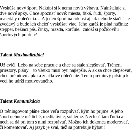
Vyskúša nový šport. Nakúpi si k nemu novú výbavu. Nainštaluje si
dve nové apky. Chce spoznať nové: miesta, fitká, ľudí, športy,
materiály oblečenia… A jeden šport na rok asi aj tak nebude stačiť. Je
zvedavý a bude ich chcieť vyskúšať viac. Jeho garáž je plná náčinia:
stepper, bežiaci pás, činky, hrazda, korčule.. založí si požičovňu
športových potrieb?
Talent
Maximalizujúci
Už cvičí. Lebo na sebe pracuje a chce sa stále zlepšovať. Tréneri,
priestory, plány – to všetko musí byť najlepšie. A ak sa chce zlepšovať,
chce prémiovú apku a značkové oblečenie. Tento prémiový prístup k
veci ho udrží motivovaného.
Talent
Komunikácia
O tréningovom pláne chce veľa rozprávať, kým ho prijme. A jeho
šport nebude nič tiché, meditatívne, solitérne. Nech sú tam ľudia a
nech sa dá pri tom s nimi rozprávať. Možno ich dokonca moderovať,
či komentovať. Aj jazyk je sval, tiež sa potrebuje hýbať!