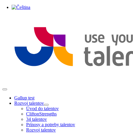
Skip
to
content
Toggle
Navigation
Gallup test
Rozvoj talentov
Úvod do talentov
CliftonStrengths
34 talentov
Prínosy a potreby talentov
Rozvoj talentov