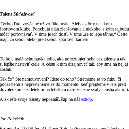
Talent
Súťaživosť
Týchto ľudí zvyčajne už vo fitku máte. Alebo skôr v nejakom
športovom klube. Potrebujú plán zlepšovania a niekoho, s kým sa bud
môcť porovnávať. V tíme je ich dosť. V tíme „se to lépe táhne.“ Často
majú za sebou alebo pred sebou športovú kariéru.
To bola malá ochutnávka toho, ako porozumieť sebe cez talenty a tak
si lepšie nastaviť ciele. A cestu k nim dizajnovať tak, aby sme na nej aj
zostali.
Tak čo? Ste namotivovaní? Idete do toho? Stretneme sa vo fitku, či
počas behu a neprestaneme až do momentu, keď prejdeme v lete pred
dovolenkou cez detektor na letisku a naše železné svaly spustia alarm:)
A ak ešte svoje talenty nepoznáš, šup na náš
eshop
.
Joe Palaščák
Poznámka: 100 % bez AI-čkové. Toto je človekom vytvorený text bez