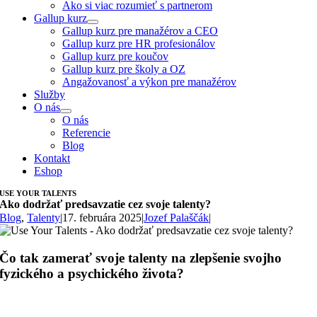
Ako si viac rozumieť s partnerom
Gallup kurz
Gallup kurz pre manažérov a CEO
Gallup kurz pre HR profesionálov
Gallup kurz pre koučov
Gallup kurz pre školy a OZ
Angažovanosť a výkon pre manažérov
Služby
O nás
O nás
Referencie
Blog
Kontakt
Eshop
USE YOUR TALENTS
Ako dodržať predsavzatie cez svoje talenty?
Blog
,
Talenty
|
17. februára 2025
|
Jozef Palaščák
|
Čo tak zamerať svoje talenty na zlepšenie svojho
fyzického a psychického života?