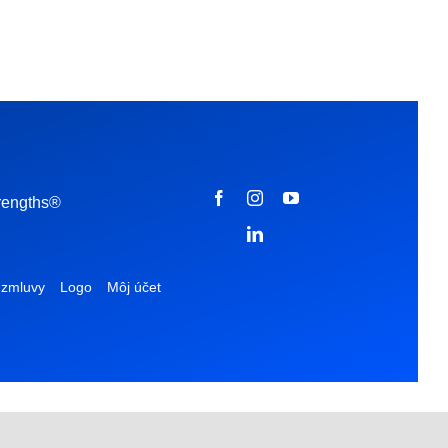
trengths®
 zmluvy
Logo
Môj účet