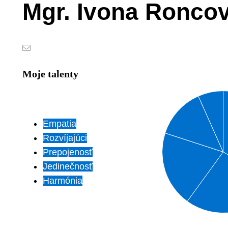
Mgr. Ivona Ronco
Moje talenty
Empatia
Rozvíjajúci
Prepojenosť
Jedinečnosť
Harmónia