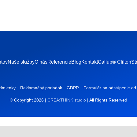
ntov
Naše služby
O nás
Referencie
Blog
Kontakt
Gallup® CliftonS
dmienky
Reklamačný poriadok
GDPR
Formulár na odstúpenie od
© Copyright 2026 |
CREA:THINK studio
| All Rights Reserved