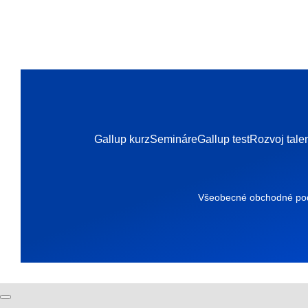
Gallup kurz
Semináre
Gallup test
Rozvoj tale
Všeobecné obchodné po