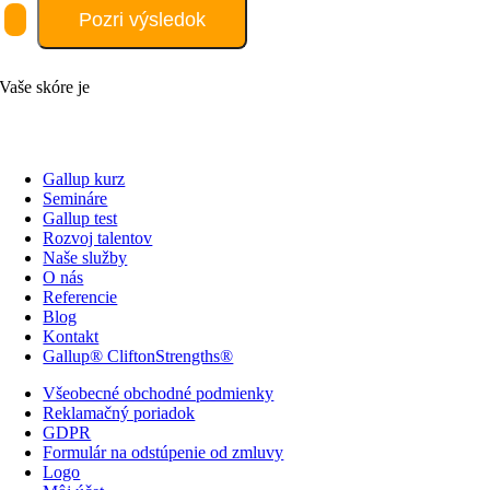
Vaše skóre je
Gallup kurz
Semináre
Gallup test
Rozvoj talentov
Naše služby
O nás
Referencie
Blog
Kontakt
Gallup® CliftonStrengths®
Všeobecné obchodné podmienky
Reklamačný poriadok
GDPR
Formulár na odstúpenie od zmluvy
Logo