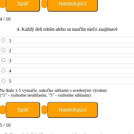
4 / 10
4. Každý deň robím alebo sa naučím niečo zaujímavé
1
2
3
4
5
Na škále 1-5 vyznačte, nakoľko súhlasíte s uvedenými výrokmi
(“1” - rozhodne nesúhlasím, “5” - rozhodne súhlasím)
5 / 10