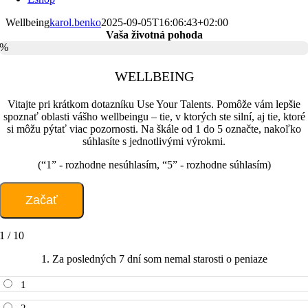
Wellbeing
karol.benko
2025-09-05T16:06:43+02:00
Vaša životná pohoda
%
WELLBEING
Vitajte pri krátkom dotazníku Use Your Talents. Pomôže vám lepšie
spoznať oblasti vášho wellbeingu – tie, v ktorých ste silní, aj tie, ktoré
si môžu pýtať viac pozornosti. Na škále od 1 do 5 označte, nakoľko
súhlasíte s jednotlivými výrokmi.
(“1” - rozhodne nesúhlasím, “5” - rozhodne súhlasím)
1 / 10
1. Za posledných 7 dní som nemal starosti o peniaze
1