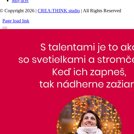
Môj účet
© Copyright 2026 |
CREA:THINK studio
| All Rights Reserved
Page load link