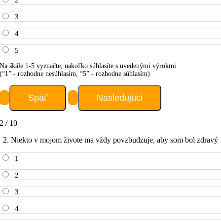
2
3
4
5
Na škále 1-5 vyznačte, nakoľko súhlasíte s uvedenými výrokmi
(“1” - rozhodne nesúhlasím, “5” - rozhodne súhlasím)
2 / 10
2. Niekto v mojom živote ma vždy povzbudzuje, aby som bol zdravý
1
2
3
4