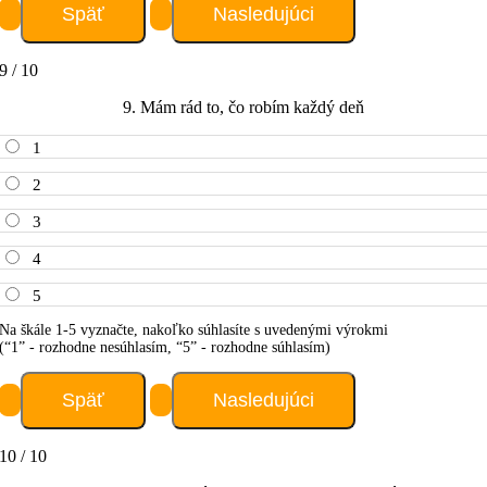
9 / 10
9. Mám rád to, čo robím každý deň
1
2
3
4
5
Na škále 1-5 vyznačte, nakoľko súhlasíte s uvedenými výrokmi
(“1” - rozhodne nesúhlasím, “5” - rozhodne súhlasím)
10 / 10