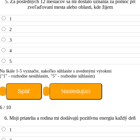
5. Za posledných 12 mesiacov sa mi dostalo uznania za pomoc pri
zveľaďovaní mesta alebo oblasti, kde žijem
1
2
3
4
5
Na škále 1-5 vyznačte, nakoľko súhlasíte s uvedenými výrokmi
(“1” - rozhodne nesúhlasím, “5” - rozhodne súhlasím)
6 / 10
6. Moji priatelia a rodina mi dodávajú pozitívnu energiu každý deň
1