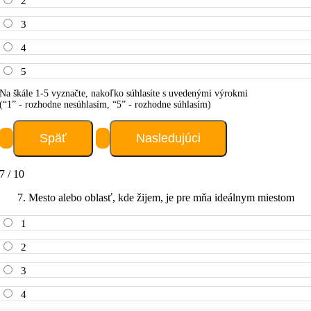
2
3
4
5
Na škále 1-5 vyznačte, nakoľko súhlasíte s uvedenými výrokmi
(“1” - rozhodne nesúhlasím, “5” - rozhodne súhlasím)
7 / 10
7. Mesto alebo oblasť, kde žijem, je pre mňa ideálnym miestom
1
2
3
4