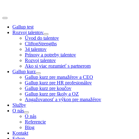
Skip
to
content
Toggle
Navigation
Gallup test
Rozvoj talentov
Úvod do talentov
CliftonStrengths
34 talentov
Prínosy a potreby talentov
Rozvoj talentov
Ako si viac rozumieť s partnerom
Gallup kurz
Gallup kurz pre manažérov a CEO
Gallup kurz pre HR profesionálov
Gallup kurz pre koučov
Gallup kurz pre školy a OZ
Angažovanosť a výkon pre manažérov
Služby
O nás
O nás
Referencie
Blog
Kontakt
Eshop